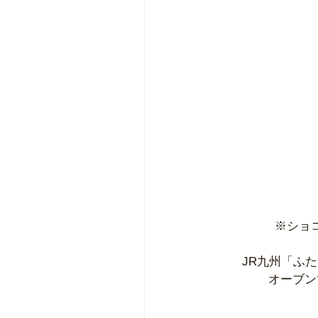
※ショ
JR九州「ふ
オーブン