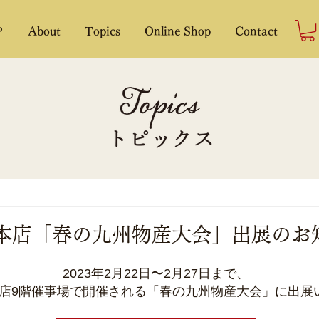
P
About
Topics
Online Shop
Contact
本店「春の九州物産大会」出展のお
2023年2月22日〜2月27日まで、
店9階催事場で開催される「春の九州物産大会」に出展